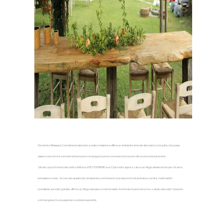
Divertirsi e Rilassarsi, Connettersi e Ispirarsi La nostra missione è offrire un ambiente amicale alla nostra comunità, che possa
essere così com'è e concentrarsi su buona compagnia, buone conversazioni, buone vibrazioni e bei panorami.
Situato a pochi minuti dal centro di Roma, il PDT EXTREME è un Club molto apprezzato e un rifugio ideale anche per chi ama
benessere e relax. Se cercate questo tipo di esperienza immersi in una natura incontaminata e curata, i nostri lettini
prendisole, sui nostri giardini, offrono un rifugio esclusivo e memorabile. Ammirate il panorama mozzafiato dai nostri Solarium
e immergetevi in una esperienza di piena serenità.