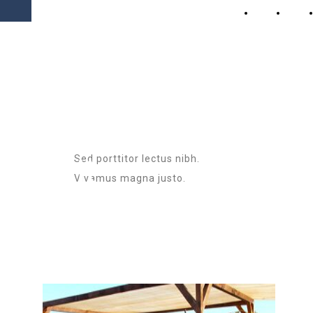
PARCO DEL TEVERE
Home
About
EXTREME ROMA
Lorem
ipsum dolor
sit
Sed porttitor lectus nibh.
Vivamus magna justo.